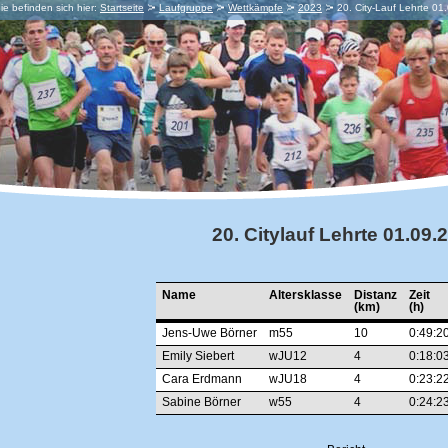
ie befinden sich hier:
Startseite
Laufgruppe
Wettkämpfe
2023
20. City-Lauf Lehrte 01
20. Citylauf Lehrte 01.09.
Name
Altersklasse
Distanz
Zeit
(km)
(h)
Jens-Uwe Börner
m55
10
0:49:2
Emily Siebert
wJU12
4
0:18:0
Cara Erdmann
wJU18
4
0:23:2
Sabine Börner
w55
4
0:24:2