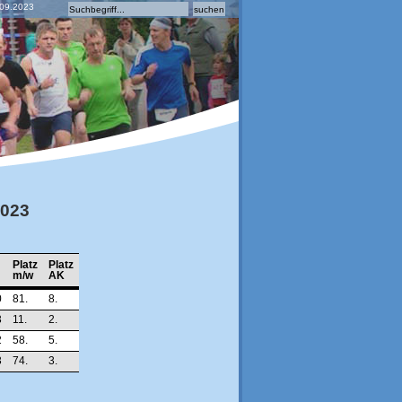
.09.2023
2023
Platz
Platz
m/w
AK
0
81.
8.
3
11.
2.
2
58.
5.
3
74.
3.