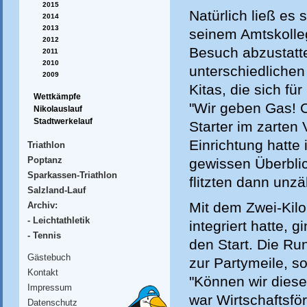
2015
Natürlich ließ es
2014
2013
seinem Amtskolleg
2012
Besuch abzustatte
2011
2010
unterschiedlichen
2009
Kitas, die sich fü
Wettkämpfe
"Wir geben Gas! C
Nikolauslauf
Stadtwerkelauf
Starter im zarten 
Einrichtung hatte
Triathlon
Poptanz
gewissen Überblic
Sparkassen-Triathlon
flitzten dann unz
Salzland-Lauf
Mit dem Zwei-Kilo
Archiv:
- Leichtathletik
integriert hatte,
- Tennis
den Start. Die Ru
Gästebuch
zur Partymeile, s
Kontakt
"Können wir diese
Impressum
war Wirtschaftsför
Datenschutz