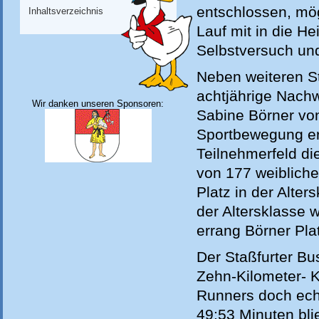
entschlossen, mögl
Inhaltsverzeichnis
Lauf mit in die H
Selbstversuch und
Neben weiteren S
achtjährige Nach
Wir danken unseren Sponsoren:
Sabine Börner vo
Sportbewegung ern
Teilnehmerfeld di
von 177 weibliche
Platz in der Alter
der Altersklasse 
errang Börner Plat
Der Staßfurter Bu
Zehn-Kilometer- K
Runners doch echt
49:53 Minuten bli