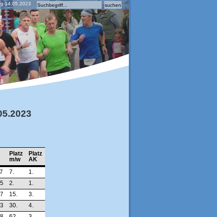
rg 14.05.2023
05.2023
Platz
Platz
m/w
AK
07
7.
1.
25
2.
1.
37
15.
3.
33
30.
4.
18
62.
3.