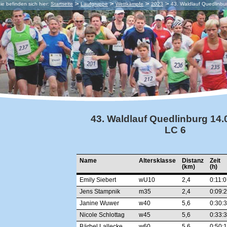
ie befinden sich hier:
Startseite
Laufgruppe
Wettkämpfe
2023
43. Waldlauf Quedlinbu
43. Waldlauf Quedlinburg 14.
LC 6
Name
Altersklasse
Distanz
Zeit
(km)
(h)
Emily Siebert
wU10
2,4
0:11:
Jens Stampnik
m35
2,4
0:09:
Janine Wuwer
w40
5,6
0:30:
Nicole Schlottag
w45
5,6
0:33:
Bärbel Lallecke
w60
5,6
0:50: