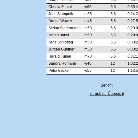
Christa Fümel
w65
5,6
0:35:
Jens Stampnik
m35
5,6
0:24:
Daniel Wuwer
m45
5,6
0:27:
Stefan Sindermann
m50
5,6
0:29:
Jens Kunkel
m50
5,6
0:29:
Jens Schlottag
m50
5,6
0:33:
Jürgen Günther
m50
5,6
0:33:
Harald Fümel
m70
5,6
0:31:
Sandra Homann
w40
12
1:02:
Petra Becker
w55
12
1:13:
Bericht
zurück zur Übersicht