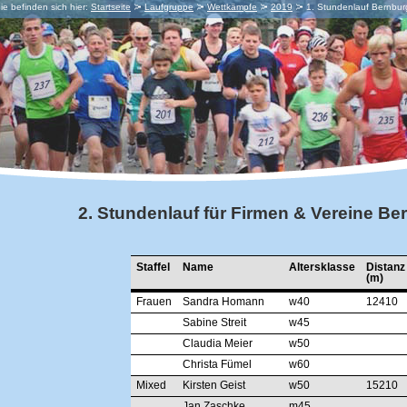
ie befinden sich hier:
Startseite
Laufgruppe
Wettkämpfe
2019
1. Stundenlauf Bernbu
2. Stundenlauf für Firmen & Vereine Be
Staffel
Name
Altersklasse
Distanz
(m)
Frauen
Sandra Homann
w40
12410
Sabine Streit
w45
Claudia Meier
w50
Christa Fümel
w60
Mixed
Kirsten Geist
w50
15210
Jan Zaschke
m45