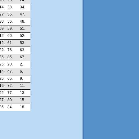
28
26.
24.
14
38.
34.
27
55.
47.
30
56.
48.
09
59.
51.
12
60.
52.
12
61.
53.
32
76.
63.
35
85.
67.
25
20.
2.
14
47.
6.
25
65.
9.
16
72.
11.
42
77.
13.
27
80.
15.
36
84.
18.