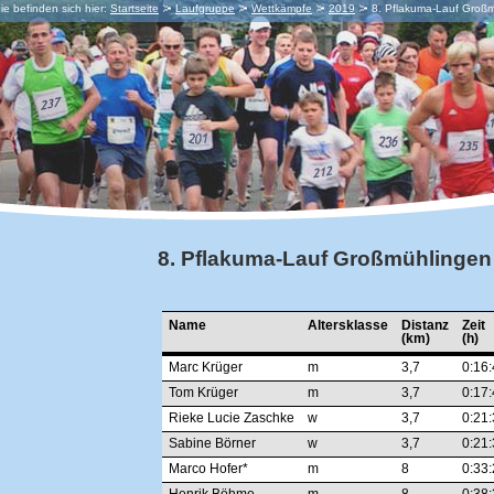
ie befinden sich hier:
Startseite
Laufgruppe
Wettkämpfe
2019
8. Pflakuma-Lauf Groß
8. Pflakuma-Lauf Großmühlingen
Name
Altersklasse
Distanz
Zeit
(km)
(h)
Marc Krüger
m
3,7
0:16:
Tom Krüger
m
3,7
0:17:
Rieke Lucie Zaschke
w
3,7
0:21:
Sabine Börner
w
3,7
0:21:
Marco Hofer*
m
8
0:33: