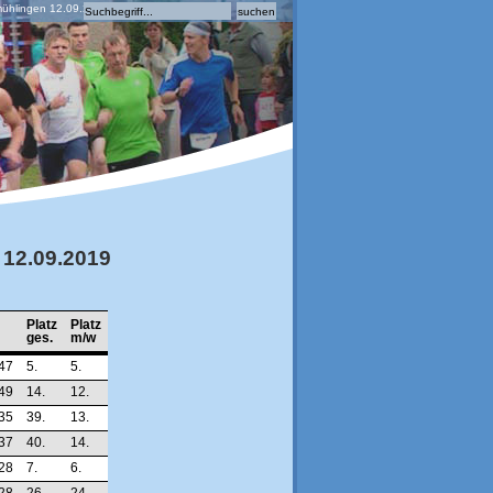
mühlingen 12.09.2019
 12.09.2019
Platz
Platz
ges.
m/w
47
5.
5.
49
14.
12.
35
39.
13.
37
40.
14.
28
7.
6.