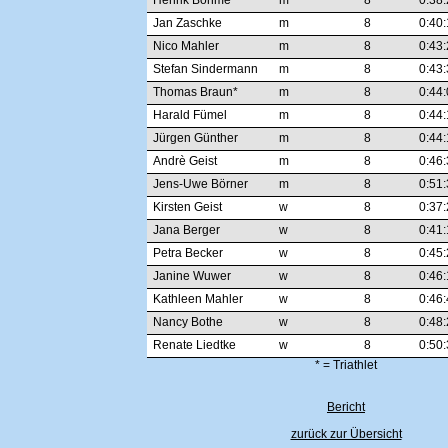
Henrik Böhme
m
8
0:38:
Jan Zaschke
m
8
0:40:
Nico Mahler
m
8
0:43:
Stefan Sindermann
m
8
0:43:
Thomas Braun*
m
8
0:44:
Harald Fümel
m
8
0:44:
Jürgen Günther
m
8
0:44:
Andrè Geist
m
8
0:46:
Jens-Uwe Börner
m
8
0:51:
Kirsten Geist
w
8
0:37:
Jana Berger
w
8
0:41:
Petra Becker
w
8
0:45:
Janine Wuwer
w
8
0:46:
Kathleen Mahler
w
8
0:46:
Nancy Bothe
w
8
0:48:
Renate Liedtke
w
8
0:50:
* = Triathlet
Bericht
zurück zur Übersicht