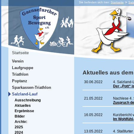
Sie befinden sich hier:
Startseite
Sal
Startseite
Verein
Laufgruppe
Aktuelles aus dem
Triathlon
Poptanz
30.06.2022
4. Salzland-
Der „Pott“ i
Sparkassen-Triathlon
Salzland-Lauf
21.05.2022
Nachlese 4. 
Ausschreibung
Zuspruch de
Aktuelles
Ergebnisse
16.05.2022
Kurzbericht 
Bilder
Im Wohlfühl
Archiv:
2025
13.05.2022
4. Staßfurte
2024