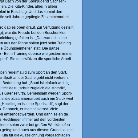
atja Bach von der Sportjugend Sachsen-
len. Die Kita-Kinder, alles in allem
fort in Beschlag. Und das kommt den
 die seit Jahren gepflegte Zusammenarbeit
o gab es oben drauf. Zur Verfügung gestellt
ag), war die Freude bei den Beschenkten
richtung gefallen ist. „Das war echt eine
en aus der Tonne sollen jetzt beim Training
le Übungseinheiten statt. Die ganze
 - Beim Training ebenso wie gestern immer
ort“. Sie unterstützen die sportliche Arbeit
ppen regelmäßig zum Sport an den Start,
r Spaß an der Sache geht nicht verloren.
 Bedeutung hat: „Sport ist einfach wichtig,
it dazu, schult zugleich die Motorik“,
 aus Gaensefurth. Gemeinsam werden Sport-
ist die Zusammenarbeit auch ein Stück weit
„Hecklingen ist eine Sportstadt“, sagt der
 Dennoch, er meint es ernst: Viele
ulen entsendet werden. Und dann seien da
s Hecklingen immer auf den vordersten
a-Kinder seien zwar bei großen Wettkämpfen
ein gelegt und auch aus diesem Grund sei die
ie Kita für die Auszeichnung vorgeschlagen