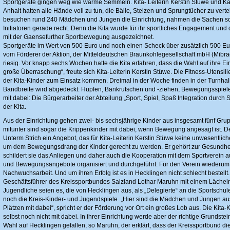
Sportgeräte gingen weg wie warme Semmeln. Kita- Leiterin Kerstin Stüwe und K
Anhalt hatten alle Hände voll zu tun, die Bälle, Stelzen und Sprungtücher zu vertei
besuchen rund 240 Mädchen und Jungen die Einrichtung, nahmen die Sachen so
Initiatoren gerade recht. Denn die Kita wurde für ihr sportliches Engagement und
mit der Gaensefurther Sportbewegung ausgezeichnet.
Sportgeräte im Wert von 500 Euro und noch einen Scheck über zusätzlich 500 Eur
vom Förderer der Aktion, der Mitteldeutschen Braunkohlegesellschaft mbH (Mibr
riesig. Vor knapp sechs Wochen hatte die Kita erfahren, dass die Wahl auf ihre Ein
große Überraschung“, freute sich Kita-Leiterin Kerstin Stüwe. Die Fitness-Utensili
der Kita-Kinder zum Einsatz kommen. Dreimal in der Woche finden in der Turnhal
Bandbreite wird abgedeckt: Hüpfen, Bankrutschen und -ziehen, Bewegungsspiele
mit dabei: Die Bürgerarbeiter der Abteilung „Sport, Spiel, Spaß Integration durch Sp
der Kita.
Aus der Einrichtung gehen zwei- bis sechsjährige Kinder aus insgesamt fünf Gru
mitunter sind sogar die Krippenkinder mit dabei, wenn Bewegung angesagt ist. De
Unterm Strich ein Angebot, das für Kita-Leiterin Kerstin Stüwe keine unwesentliche
um dem Bewegungsdrang der Kinder gerecht zu werden. Er gehört zur Gesundheit m
schildert sie das Anliegen und daher auch die Kooperation mit dem Sportverein
und Bewegungsangebote organisiert und durchgeführt. Für den Verein wiederum 
Nachwuchsarbeit. Und um ihren Erfolg ist es in Hecklingen nicht schlecht bestellt. 
Geschäftsführer des Kreissportbundes Salzland Lothar Maruhn mit einem Lächeln.
Jugendliche seien es, die von Hecklingen aus, als „Delegierte“ an die Sportsch
noch die Kreis-Kinder- und Jugendspiele. „Hier sind die Mädchen und Jungen au
Plätzen mit dabei“, spricht er der Förderung vor Ort ein großes Lob aus. Die Kit
selbst noch nicht mit dabei. In ihrer Einrichtung werde aber der richtige Grundst
Wahl auf Hecklingen gefallen, so Maruhn, der erklärt, dass der Kreissportbund d