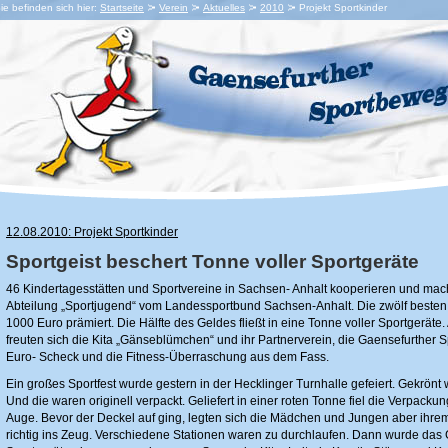
ie befinden sich hier:
Startseite
Verein
Aktuelles
2010
Projekt Sportkinder
12.08.2010: Projekt Sportkinder
Sportgeist beschert Tonne voller Sportgeräte
46 Kindertagesstätten und Sportvereine in Sachsen- Anhalt kooperieren und mach
Abteilung „Sportjugend“ vom Landessportbund Sachsen-Anhalt. Die zwölf besten P
1000 Euro prämiert. Die Hälfte des Geldes fließt in eine Tonne voller Sportgeräte.
freuten sich die Kita „Gänseblümchen“ und ihr Partnerverein, die Gaensefurther
Euro- Scheck und die Fitness-Überraschung aus dem Fass.
Ein großes Sportfest wurde gestern in der Hecklinger Turnhalle gefeiert. Gekrönt
Und die waren originell verpackt. Geliefert in einer roten Tonne fiel die Verpacku
Auge. Bevor der Deckel auf ging, legten sich die Mädchen und Jungen aber ihre
richtig ins Zeug. Verschiedene Stationen waren zu durchlaufen. Dann wurde das 