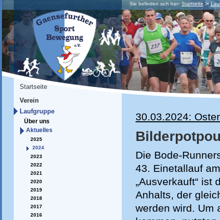
Sie befinden sich hier:
Startseite
Lau
Startseite
Verein
Laufgruppe
30.03.2024: Oster
Über uns
Aktuelles
Bilderpotpou
2025
2024
Die Bode-Runners
2023
2022
43. Einetallauf a
2021
„Ausverkauft“ ist
2020
2019
Anhalts, der glei
2018
werden wird. Um a
2017
2016