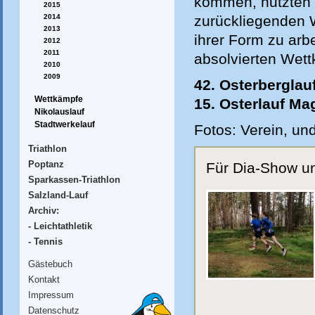
kommen, nutzten 
2015
2014
zurückliegenden 
2013
ihrer Form zu arbe
2012
2011
absolvierten Wet
2010
2009
42. Osterberglauf
Wettkämpfe
15. Osterlauf M
Nikolauslauf
Stadtwerkelauf
Fotos: Verein, und
Triathlon
Poptanz
Für Dia-Show und
Sparkassen-Triathlon
Salzland-Lauf
Archiv:
- Leichtathletik
- Tennis
Gästebuch
Kontakt
Impressum
Datenschutz