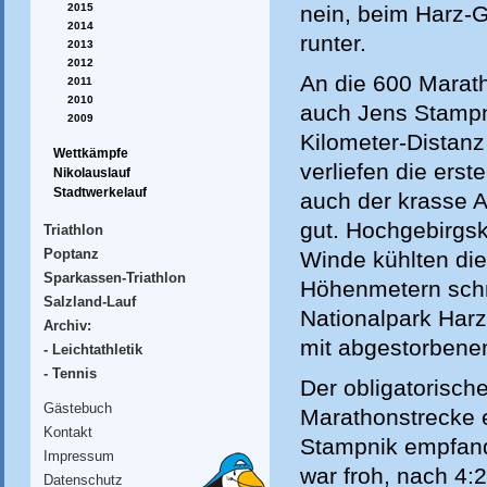
2015
nein, beim Harz-G
2014
runter.
2013
2012
An die 600 Marath
2011
2010
auch Jens Stampn
2009
Kilometer-Distanz
Wettkämpfe
verliefen die erst
Nikolauslauf
Stadtwerkelauf
auch der krasse A
gut. Hochgebirgsk
Triathlon
Poptanz
Winde kühlten die
Sparkassen-Triathlon
Höhenmetern schne
Salzland-Lauf
Nationalpark Harz
Archiv:
mit abgestorbenen
- Leichtathletik
- Tennis
Der obligatorisch
Gästebuch
Marathonstrecke e
Kontakt
Stampnik empfand
Impressum
war froh, nach 4:
Datenschutz