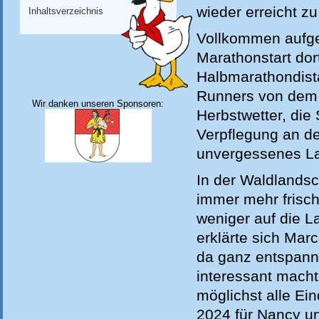
wieder erreicht z
Inhaltsverzeichnis
Vollkommen aufge
Marathonstart dort
Halbmarathondista
Runners von dem 
Wir danken unseren Sponsoren:
Herbstwetter, die
Verpflegung an d
unvergessenes La
In der Waldlandsc
immer mehr frisch
weniger auf die L
erklärte sich Mar
da ganz entspannt
interessant mach
möglichst alle Ei
2024 für Nancy u