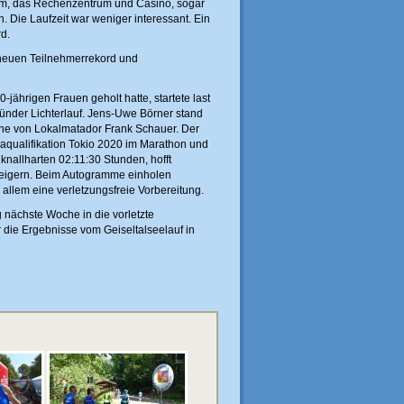
eum, das Rechenzentrum und Casino, sogar
. Die Laufzeit war weniger interessant. Ein
d.
 neuen Teilnehmerrekord und
ährigen Frauen geholt hatte, startete last
ünder Lichterlauf. Jens-Uwe Börner stand
Beine von Lokalmatador Frank Schauer. Der
piaqualifikation Tokio 2020 im Marathon und
nallharten 02:11:30 Stunden, hofft
teigern. Beim Autogramme einholen
llem eine verletzungsfreie Vorbereitung.
 nächste Woche in die vorletzte
die Ergebnisse vom Geiseltalseelauf in