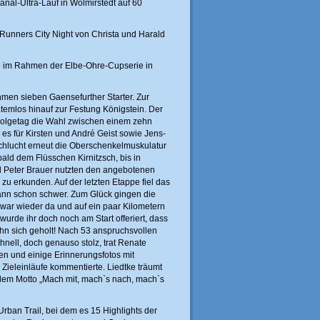
al-Ultra-Lauf in Wolmirstedt auf 60
Runners City Night von Christa und Harald
me im Rahmen der Elbe-Ohre-Cupserie in
men sieben Gaensefurther Starter. Zur
emlos hinauf zur Festung Königstein. Der
Folgetag die Wahl zwischen einem zehn
es für Kirsten und André Geist sowie Jens-
schlucht erneut die Oberschenkelmuskulatur
bald dem Flüsschen Kirnitzsch, bis in
nd Peter Brauer nutzten den angebotenen
 erkunden. Auf der letzten Etappe fiel das
nn schon schwer. Zum Glück gingen die
h war wieder da und auf ein paar Kilometern
wurde ihr doch noch am Start offeriert, dass
t ihn sich geholt! Nach 53 anspruchsvollen
hnell, doch genauso stolz, trat Renate
en und einige Erinnerungsfotos mit
 Zieleinläufe kommentierte. Liedtke träumt
 dem Motto „Mach mit, mach`s nach, mach`s
rban Trail, bei dem es 15 Highlights der