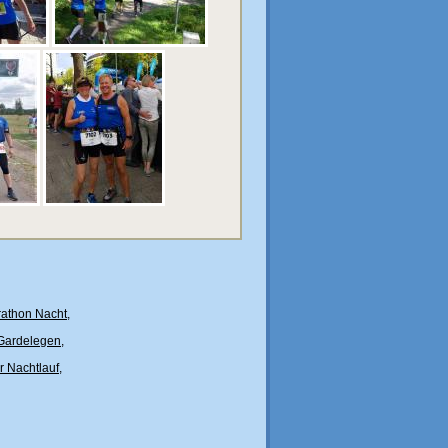
athon Nacht
,
 Gardelegen
,
r Nachtlauf
,