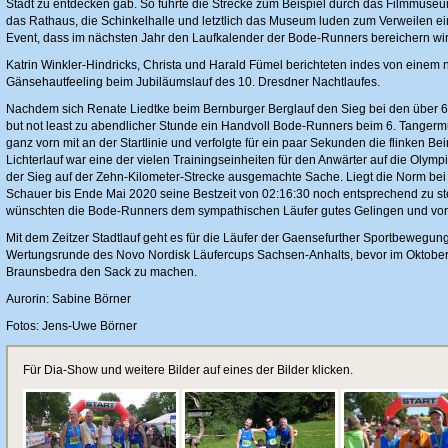
Stadt zu entdecken gab. So führte die Strecke zum Beispiel durch das Filmmus
das Rathaus, die Schinkelhalle und letztlich das Museum luden zum Verweilen ein
Event, dass im nächsten Jahr den Laufkalender der Bode-Runners bereichern wir
Katrin Winkler-Hindricks, Christa und Harald Fümel berichteten indes von einem
Gänsehautfeeling beim Jubiläumslauf des 10. Dresdner Nachtlaufes.
Nachdem sich Renate Liedtke beim Bernburger Berglauf den Sieg bei den über 60-j
but not least zu abendlicher Stunde ein Handvoll Bode-Runners beim 6. Tangerm
ganz vorn mit an der Startlinie und verfolgte für ein paar Sekunden die flinken 
Lichterlauf war eine der vielen Trainingseinheiten für den Anwärter auf die Olym
der Sieg auf der Zehn-Kilometer-Strecke ausgemachte Sache. Liegt die Norm bei k
Schauer bis Ende Mai 2020 seine Bestzeit von 02:16:30 noch entsprechend zu s
wünschten die Bode-Runners dem sympathischen Läufer gutes Gelingen und vor a
Mit dem Zeitzer Stadtlauf geht es für die Läufer der Gaensefurther Sportbewegung
Wertungsrunde des Novo Nordisk Läufercups Sachsen-Anhalts, bevor im Oktober 
Braunsbedra den Sack zu machen.
Aurorin: Sabine Börner
Fotos: Jens-Uwe Börner
Für Dia-Show und weitere Bilder auf eines der Bilder klicken.