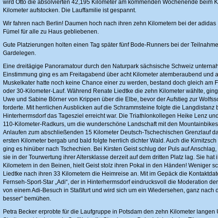
wird Otto die absolvierten 42,195 Kilometer am kommenden Wochenende beim Kan
Kilometer aufstocken. Die Lauffamilie ist gespannt.
Wir fahren nach Berlin! Daumen hoch nach ihren zehn Kilometern bei der adidas 
Fümel für alle zu Haus gebliebenen.
Gute Platzierungen holten einen Tag später fünf Bode-Runners bei der Teilnah
Gardelegen.
Eine dreitägige Panoramatour durch den Naturpark sächsische Schweiz unternah
Einstimmung ging es am Freitagabend über acht Kilometer atemberaubend und at
Muskelkater hatte noch keine Chance einer zu werden, bestand doch gleich am 
oder 30-Kilometer-Lauf. Während Renate Liedtke die zehn Kilometer wählte, ging 
Uwe und Sabine Börner von Krippen über die Elbe, bevor der Aufstieg zur Wolfs
forderte. Mit herrlichen Ausblicken auf die Schrammsteine folgte die Langdistanz 
Hinterhermsdorf das Tagesziel erreicht war. Die Triathlonkollegen Heike Lenz u
110-Kilometer-Radkurs, um die wunderschöne Landschaft mit den Mountainbikes zu
Anlaufen zum abschließenden 15 Kilometer Deutsch-Tschechischen Grenzlauf da
ersten Kilometer bergab und bald folgte herrlich dichter Wald. Auch die Kirnitzsc
ging es hinüber nach Tschechien. Bei Kirsten Geist schlug der Puls auf Anschlag, 
sie in der Tourwertung ihrer Altersklasse derzeit auf dem dritten Platz lag. Sie ha
Kilometern in den Beinen, hielt Geist stolz ihren Pokal in den Händen! Weniger sc
Liedtke nach ihren 33 Kilometern die Heimreise an. Mit im Gepäck die Kontaktdat
Fernseh-Sport-Star „Adi“, der in Hinterhermsdorf eindrucksvoll die Moderation der
von einem Adi-Besuch in Staßfurt und wird sich um ein Wiedersehen, ganz nach
besser“ bemühen.
Petra Becker erprobte für die Laufgruppe in Potsdam den zehn Kilometer langen U