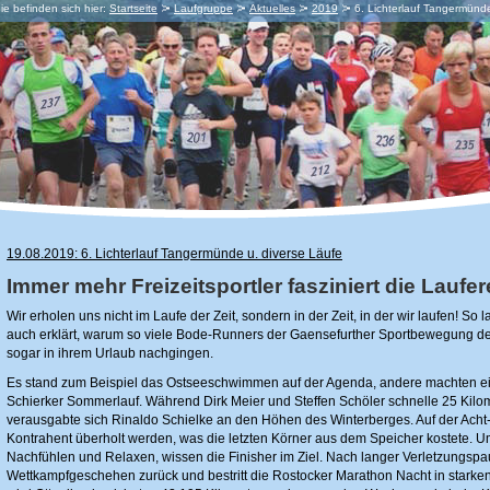
ie befinden sich hier:
Startseite
Laufgruppe
Aktuelles
2019
6. Lichterlauf Tangermün
19.08.2019: 6. Lichterlauf Tangermünde u. diverse Läufe
Immer mehr Freizeitsportler fasziniert die Laufer
Wir erholen uns nicht im Laufe der Zeit, sondern in der Zeit, in der wir laufen! So 
auch erklärt, warum so viele Bode-Runners der Gaensefurther Sportbewegung de
sogar in ihrem Urlaub nachgingen.
Es stand zum Beispiel das Ostseeschwimmen auf der Agenda, andere machten e
Schierker Sommerlauf. Während Dirk Meier und Steffen Schöler schnelle 25 Kilom
verausgabte sich Rinaldo Schielke an den Höhen des Winterberges. Auf der Acht
Kontrahent überholt werden, was die letzten Körner aus dem Speicher kostete. U
Nachfühlen und Relaxen, wissen die Finisher im Ziel. Nach langer Verletzungspa
Wettkampfgeschehen zurück und bestritt die Rostocker Marathon Nacht in starken