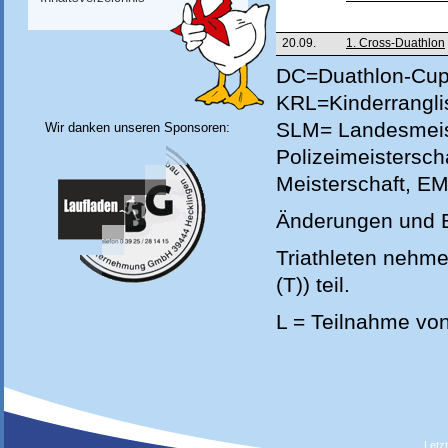
20.09.
1. Cross-Duathlon
DC=Duathlon-Cup,
KRL=Kinderrangli
SLM= Landesmeis
Wir danken unseren Sponsoren:
Polizeimeistersc
Meisterschaft, E
Änderungen und 
Triathleten nehm
(T)) teil.
L = Teilnahme von
Letz