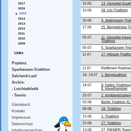
10.05.
13. Geiseltal-Duat
2017
2016
10.06.
28. Uni-Triathlon
2015
2014
20.06.
4. Jedermann-Tria
2013
27.06.
25. Bergwitzsee-Tr
2012
2011
05.07.
11. Geiseltal-Has
2010
Triathlon
2009
05.07.
5. Sparkassen-Tria
Links
11.07.
27. Altmark-Triathl
Poptanz
11.07
Raiffeisen Radma
Sparkassen-Triathlon
18.-19.07
1. Bergduathlon
Salzland-Lauf
Archiv:
18.07.
9. Hafen-Triathlon/
- Leichtathletik
6. Havelhammer
- Tennis
25.07.
2. Vogtlandchalle
02.08.
Berlin Triathlon XL
Gästebuch
08.08.
18. Triathlon
Kontakt
15.08.
1. Triathlon
Impressum
23.08.
27. Triathlon
Datenschutz
13.09.
27. RIEMER-Team- 
Inhaltsverzeichnis