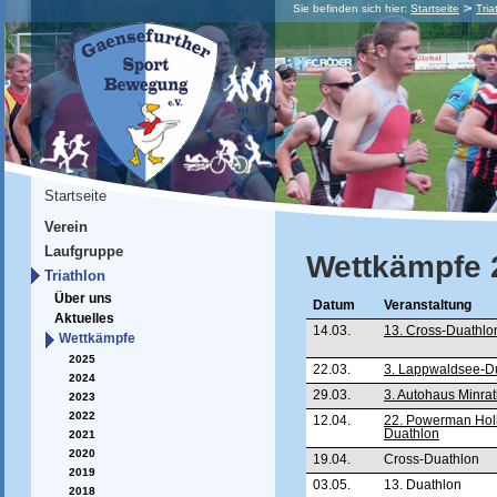
Sie befinden sich hier:
Startseite
Tria
Startseite
Verein
Laufgruppe
Wettkämpfe 
Triathlon
Über uns
Datum
Veranstaltung
Aktuelles
14.03.
13. Cross-Duathlo
Wettkämpfe
2025
22.03.
3. Lappwaldsee-D
2024
29.03.
3. Autohaus Minra
2023
2022
12.04.
22. Powerman Hol
Duathlon
2021
2020
19.04.
Cross-Duathlon
2019
03.05.
13. Duathlon
2018