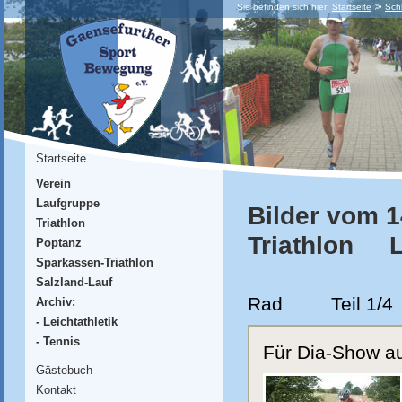
Sie befinden sich hier:
Startseite
Sch
Startseite
Verein
Laufgruppe
Bilder vom 
Triathlon
Triathlon LL
Poptanz
Sparkassen-Triathlon
Salzland-Lauf
Rad Teil 1/4
Archiv:
- Leichtathletik
- Tennis
Für Dia-Show auf
Gästebuch
Kontakt