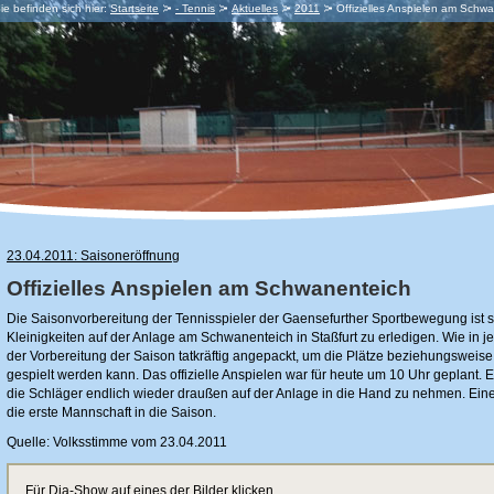
ie befinden sich hier:
Startseite
- Tennis
Aktuelles
2011
Offizielles Anspielen am Schw
23.04.2011: Saisoneröffnung
Offizielles Anspielen am Schwanenteich
Die Saisonvorbereitung der Tennisspieler der Gaensefurther Sportbewegung ist s
Kleinigkeiten auf der Anlage am Schwanenteich in Staßfurt zu erledigen. Wie in 
der Vorbereitung der Saison tatkräftig angepackt, um die Plätze beziehungsweise
gespielt werden kann. Das offizielle Anspielen war für heute um 10 Uhr geplant. 
die Schläger endlich wieder draußen auf der Anlage in die Hand zu nehmen. Ein
die erste Mannschaft in die Saison.
Quelle: Volksstimme vom 23.04.2011
Für Dia-Show auf eines der Bilder klicken.