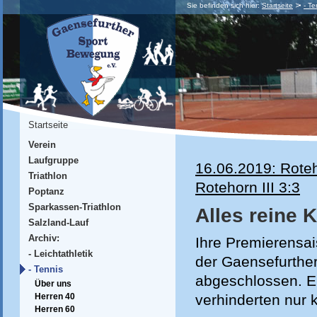
Sie befinden sich hier:
Startseite
- Te
Startseite
Verein
Laufgruppe
16.06.2019: Roteh
Triathlon
Rotehorn III 3:3
Poptanz
Sparkassen-Triathlon
Alles reine 
Salzland-Lauf
Archiv:
Ihre Premierensai
- Leichtathletik
der Gaensefurthe
- Tennis
abgeschlossen. Ei
Über uns
verhinderten nur 
Herren 40
Herren 60