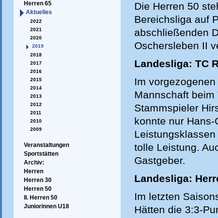
Herren 65
Die Herren 50 ste
Aktuelles
Bereichsliga auf P
2022
2021
abschließenden D
2020
Oschersleben II v
2019
2018
Landesliga: TC 
2017
2016
Im vorgezogenen S
2015
2014
Mannschaft beim 
2013
2012
Stammspieler Hirs
2011
konnte nur Hans-G
2010
2009
Leistungsklassen 
tolle Leistung. A
Veranstaltungen
Sportstätten
Gastgeber.
Archiv:
Herren
Landesliga: Herr
Herren 30
Herren 50
Im letzten Saison
II. Herren 50
Juniorinnen U18
Hätten die 3:3-Pu