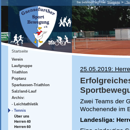
Sie befinden sich hier:
Startseite
- Te
Startseite
Verein
Laufgruppe
25.05.2019: Herre
Triathlon
Erfolgreich
Poptanz
Sparkassen-Triathlon
Sportbeweg
Salzland-Lauf
Archiv:
Zwei Teams der 
- Leichtathletik
Wochenende im Ein
- Tennis
Über uns
Landesliga: Herr
Herren 40
Herren 60