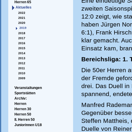
Eine eindeutige S
Herren 65
zweiten Saisonspi
Aktuelles
2022
12:0 zeigt, wie st
2021
haben Jürgen Nord
2020
2019
6:1), Frank Hirsch
2018
2017
klar gemacht. Au
2016
Einsatz kam, bran
2015
2014
Bereichsliga: 1. 
2013
2012
2011
Die 50er Herren 
2010
der Fremde geford
2009
drei. Das Duell i
Veranstaltungen
spannend, endete
Sportstätten
Archiv:
Manfred Rademann
Herren
Herren 30
Gegenüber besser 
Herren 50
Steffen Mattheis, 
II. Herren 50
Juniorinnen U18
Duelle von Reiner