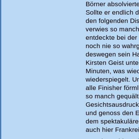
Börner absolviert
Sollte er endlich 
den folgenden Dis
verwies so manche
entdeckte bei der
noch nie so wahr
deswegen sein Ha
Kirsten Geist unt
Minuten, was wied
wiederspiegelt. U
alle Finisher förm
so manch gequälte
Gesichtsausdruck.
und genoss den Ei
dem spektakuläre
auch hier Frankre