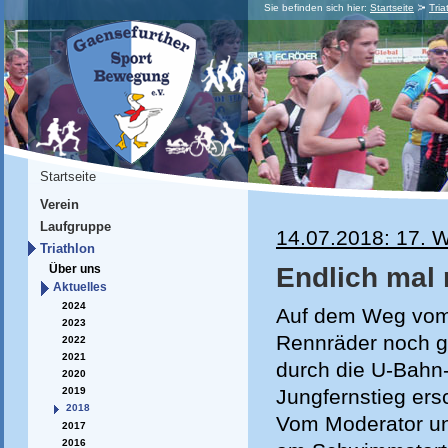
Sie befinden sich hier:
Startseite
Tria
Startseite
Verein
Laufgruppe
14.07.2018: 17. 
Triathlon
Endlich mal 
Über uns
Aktuelles
2024
Auf dem Weg vom 
2023
Rennräder noch ge
2022
2021
durch die U-Bahn-
2020
2019
Jungfernstieg ers
2018
Vom Moderator un
2017
2016