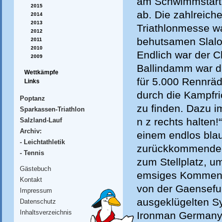
am Schwimmstart b
2015
ab. Die zahlreich
2014
2013
Triathlonmesse wa
2012
behutsamen Slalo
2011
2010
Endlich war der C
2009
Ballindamm war da
Wettkämpfe
für 5.000 Rennräd
Links
durch die Kampfri
Poptanz
zu finden. Dazu i
Sparkassen-Triathlon
n z rechts halten
Salzland-Lauf
Archiv:
einem endlos bla
- Leichtathletik
zurückkommenden R
- Tennis
zum Stellplatz, u
Gästebuch
emsiges Kommen u
Kontakt
von der Gaensefu
Impressum
ausgeklügelten S
Datenschutz
Inhaltsverzeichnis
Ironman Germany 