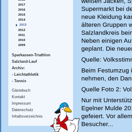
weißen Jacken, S
2017
Supermarkt bei d
2016
2015
neue Kleidung ka
2014
älteren Gruppen 
2013
2012
Salzlandkreis be
2011
Neben einigen Auf
2010
2009
geplant. Die neuen
Sparkassen-Triathlon
Quelle: Volkssti
Salzland-Lauf
Archiv:
Beim Festumzug i
- Leichtathletik
nehmen, den Dank
- Tennis
Quelle Foto 2: V
Gästebuch
Kontakt
Nur mit Unterstüt
Impressum
Egelner Mulde 20
Datenschutz
gefeiert. Vor all
Inhaltsverzeichnis
Besucher...