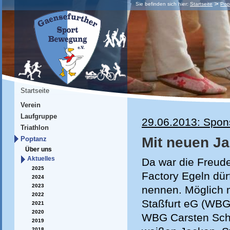
Sie befinden sich hier:
Startseite
Pop
Startseite
Verein
Laufgruppe
29.06.2013: Spon
Triathlon
Mit neuen J
Poptanz
Über uns
Aktuelles
Da war die Freud
2025
Factory Egeln dür
2024
2023
nennen. Möglich 
2022
Staßfurt eG (WBG)
2021
2020
WBG Carsten Schu
2019
2018